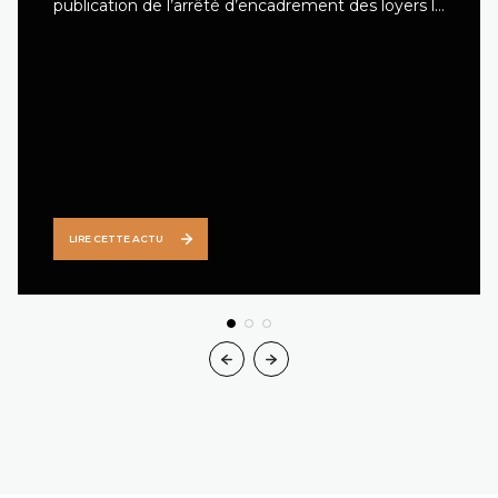
publication de l’arrêté d’encadrement des loyers le
24 mai 2022. Il entrera en vigueur à compter du
1er juillet 2022. Cette expérimentation doit
permettre de limiter le niveau des loyers dans les
secteurs en forte tension immobilière et prévenir
les loyers abusifs. L’arrêté d’encadrement des
loyers détermine un loyer de référence (hors
charges), un loyer plancher et un loyer plafond à
ne pas dépasser. L’encadrement des loyers est
une nouvelle règle obligatoire à Montpellier.
LIRE CETTE ACTU