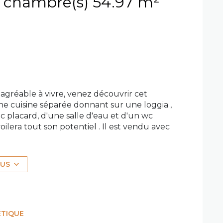
Appartement 3 pièce(s) 2 chambre(s) 54.97 m²
agréable à vivre, venez découvrir cet
e cuisine séparée donnant sur une loggia ,
 placard, d'une salle d'eau et d'un wc
ilera tout son potentiel . Il est vendu avec
é pratique, les menuiseries sont en PVC
st fermée, bien entretenue et bénéficie d'un
au 0635101348, conseillère immobilier
LUS
uméro 8316677936. Les informations sur les
ur le site Géorisques.
ÉTIQUE