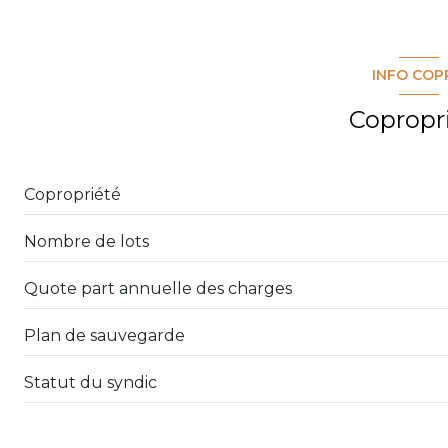
salon/sejour
cuisine
INFO COP
chambre
Copropr
chambre
entrée
Copropriété
salle d'eau
Nombre de lots
WC
Quote part annuelle des charges
loggia
Plan de sauvegarde
Statut du syndic