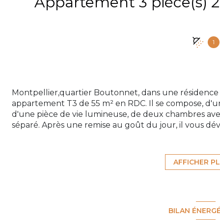
1
Montpellier,quartier Boutonnet, dans une résidence 
appartement T3 de 55 m² en RDC. Il se compose, d'un
d'une pièce de vie lumineuse, de deux chambres avec
séparé. Après une remise au goût du jour, il vous dévo
une cave en sous sol, idéale pour du rangement. Côt
double vitrage, chauffage électrique. La résidence e
gardien . Pour plus d'information, appelez Sandrine 
AFFICHER P
Quadrimm inscrite au RSAC de Montpellier sous le n
risques auxquels ce bien est exposé sont disponibles s
BILAN ÉNERG