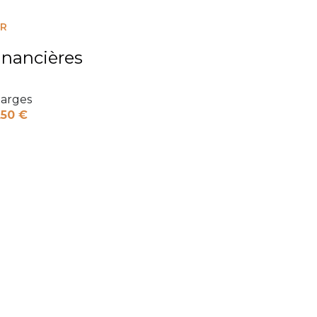
ER
inancières
arges
,50 €