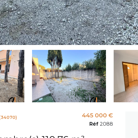
445 000 €
(34070)
Réf
2088