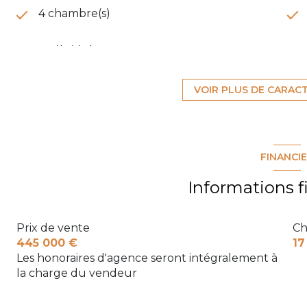
4 chambre(s)
1 salle(s) d'eau
cuisine américaine (semi-équipée)
VOIR PLUS DE CARAC
1 garage(s)
FINANCI
terrasse
Informations f
Prix de vente
Ch
445 000 €
17
Les honoraires d'agence seront intégralement à
la charge du vendeur