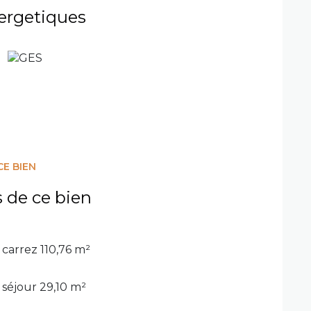
ergetiques
une terrasse idéale pour les repas en plein
upplémentaire
rieur soigné, dans un secteur recherché de
 tout son potentiel !
exposé sont disponibles sur le site Géorisques.
CE BIEN
s de ce bien
carrez 110,76 m²
séjour 29,10 m²