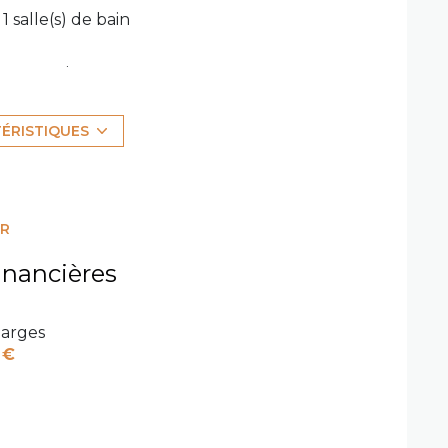
1 salle(s) de bain
construit en 2007
Chauffage individuel : autre (gaz)
TÉRISTIQUES
1 niveau(x)
ER
inancières
arges
 €