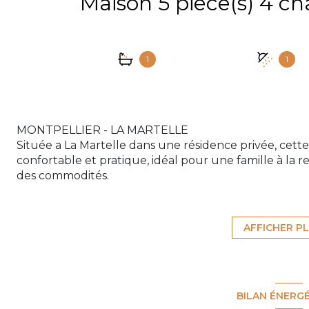
1
1
MONTPELLIER - LA MARTELLE
Située a La Martelle dans une résidence privée, cett
confortable et pratique, idéal pour une famille à la
des commodités.
Au rez-de-chaussée :
Une entrée accueillante
Un séjour lumineux avec cuisine ouverte, pensé po
AFFICHER P
Un WC indépendant
À l’étage :
4 chambres, dont une bénéficiant d’une agréable ter
Une salle de bain
BILAN ÉNERG
Une salle d’eau