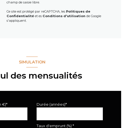
champ de saisie libre.
Ce site est protégé par reCAPTCHA, les
Politiques de
Confidentialité
et es
Conditions d'utilisation
de Google
s'appliquent.
SIMULATION
cul des mensualités
n €)*
Durée (années)*
Taux d'emprunt (%) *