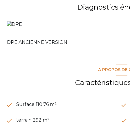
Un WC indépendant
Diagnostics én
Les extérieurs :
Un jardin arboré, véritable cocon vert, accompagné d’
air
Un garage fermé
Un carport permettant de stationner un véhicule s
DPE ANCIENNE VERSION
Cette maison combine espace, fonctionnalité et exté
Montpellier.
Contactez-nous pour organiser une visite et découvrir
Les informations sur les risques auxquels ce bien est 
A PROPOS DE 
Caractéristique
Surface 110,76 m²
terrain 292 m²