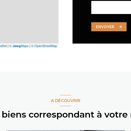
ENVOYER
aflet
|
©
Maps
|
© OpenStreetMap
Jawg
A DÉCOUVRIR
s biens correspondant à votre