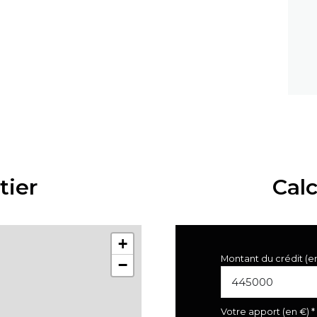
tier
Cal
+
Montant du crédit (e
−
Votre apport (en €) *