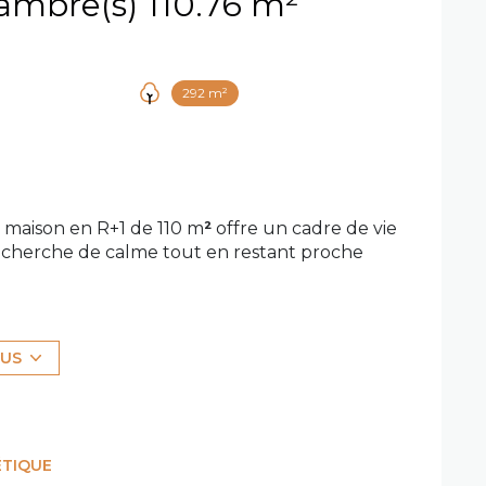
Maison 5 pièce(s) 4 chambre(s) 110.76 m²
292 m²
e maison en R+1 de 110 m
²
offre un cadre de vie
 recherche de calme tout en restant proche
ur les moments de partage
LUS
rasse privative de 9 m²
ÉTIQUE