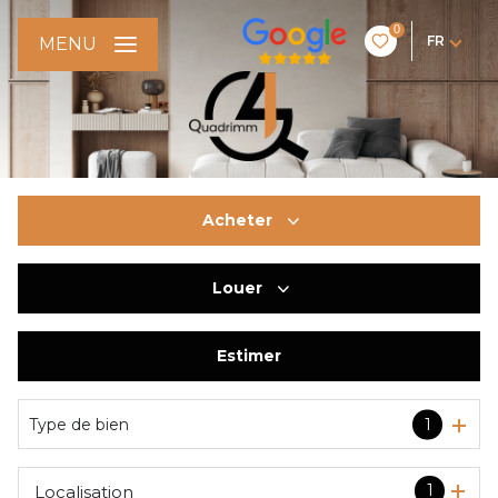
0
FR
MENU
Acheter
Louer
De l'ancien
De l'immo pro
Estimer
à l'année
Type de bien
1
1
Localisation