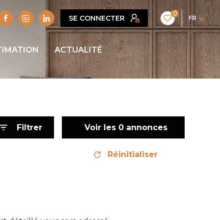
0
SE CONNECTER
FR
TIMATION
ACTUALITÉ
Filtrer
Voir les
0
annonces
Réinitialiser