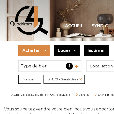
ACCUEIL
SYNDIC
Acheter
Louer
Estimer
Type de bien
1
Localisation
De l'ancien
à l'année
De l'immo pro
Maison
34670 - Saint-Brès
AGENCE IMMOBILIÈRE MONTPELLIER
VENTE
SAINT BRE
Vous souhaitez vendre votre bien, nous vous apporton