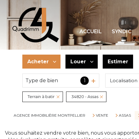
ACCUEIL
SYNDIC
Acheter
Louer
Estimer
Type de bien
1
Localisation
De l'ancien
à l'année
De l'immo pro
Terrain à batir
34820 - Assas
AGENCE IMMOBILIÈRE MONTPELLIER
VENTE
ASSAS
Vous souhaitez vendre votre bien, nous vous apporton