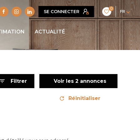
0
SE CONNECTER
FR
TIMATION
ACTUALITÉ
Filtrer
Voir les
2
annonces
Réinitialiser