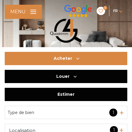
0
FR
MENU
Acheter
Louer
De l'ancien
De l'immo pro
Estimer
à l'année
Type de bien
1
1
Localisation