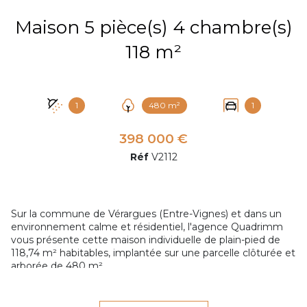
Maison 5 pièce(s) 4 chambre(s)
118 m²
1
480 m²
1
398 000 €
Réf
V2112
Sur la commune de Vérargues (Entre-Vignes) et dans un
environnement calme et résidentiel, l'agence Quadrimm
vous présente cette maison individuelle de plain-pied de
118,74 m² habitables, implantée sur une parcelle clôturée et
arborée de 480 m².
La maison offre une belle pièce de vie lumineuse avec
espace salon/salle à manger et cheminée en pierre
fonctionnelle, apportant charme et convivialité à