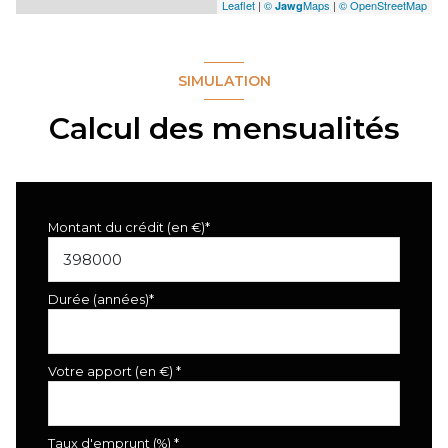
Leaflet
|
©
Maps
|
© OpenStreetMap
Jawg
SIMULATION
Calcul des mensualités
Montant du crédit (en €)*
Durée (années)*
Votre apport (en €) *
Taux d'emprunt (%) *