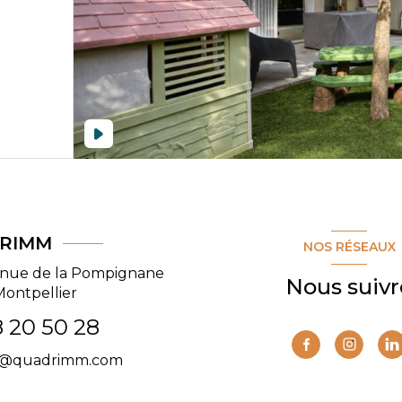
RIMM
NOS RÉSEAUX
enue de la Pompignane
Nous suivr
Montpellier
 20 50 28
t@quadrimm.com