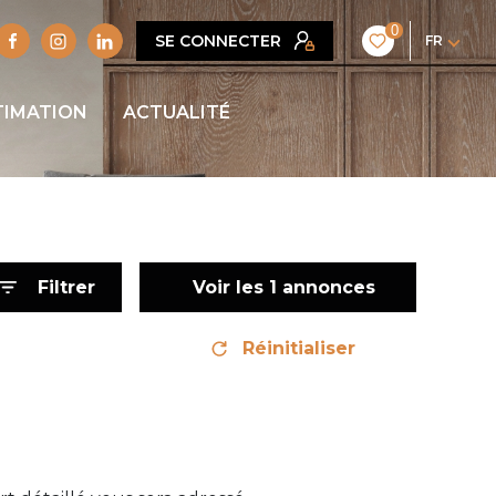
0
SE CONNECTER
FR
TIMATION
ACTUALITÉ
Filtrer
Voir les
1
annonces
Réinitialiser