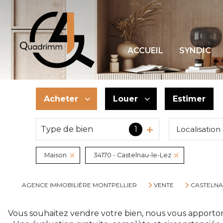
ACCUEIL
SYNDIC
Acheter
Louer
Estimer
Type de bien
1
Localisation
De l'ancien
à l'année
De l'immo pro
Maison
34170 - Castelnau-le-Lez
AGENCE IMMOBILIÈRE MONTPELLIER
VENTE
CASTELNA
Vous souhaitez vendre votre bien, nous vous apporton