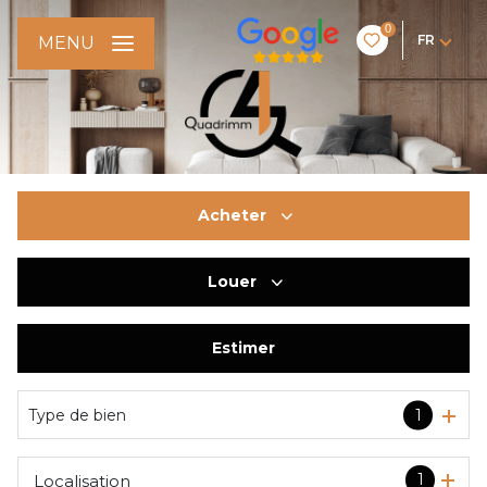
0
FR
MENU
Acheter
Louer
De l'ancien
De l'immo pro
Estimer
à l'année
Type de bien
1
1
Localisation