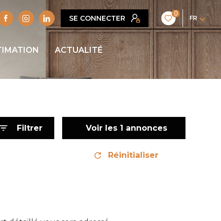
0
SE CONNECTER
FR
TIMATION
ACTUALITÉ
Filtrer
Voir les
1
annonces
Réinitialiser