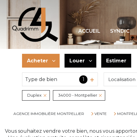
ACCUEIL
SYNDIC
Acheter
Louer
Estimer
Type de bien
1
Localisation
De l'ancien
à l'année
De l'immo pro
Duplex
34000 - Montpellier
AGENCE IMMOBILIÈRE MONTPELLIER
VENTE
MONTPELL
Vous souhaitez vendre votre bien, nous vous apporton