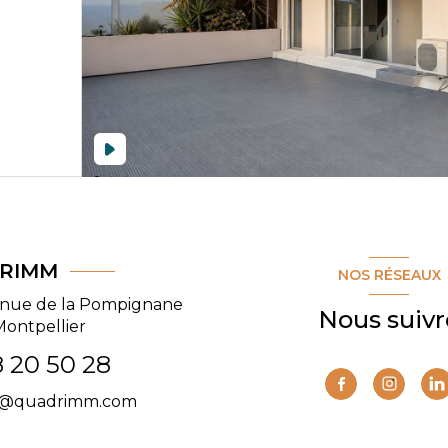
RIMM
NOS RÉSEAUX
enue de la Pompignane
Nous suivr
Montpellier
 20 50 28
t@quadrimm.com