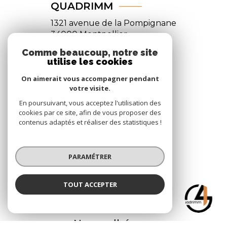
QUADRIMM
1321 avenue de la Pompignane
34000
Montpellier
04 48 20 50 28
Comme beaucoup, notre site
utilise les cookies
contact@quadrimm.com
On aimerait vous accompagner pendant
votre visite.
En poursuivant, vous acceptez l'utilisation des
NOS RÉSEAUX
cookies par ce site, afin de vous proposer des
contenus adaptés et réaliser des statistiques !
Nous suivre
PARAMÉTRER
TOUT ACCEPTER
Quadrimm
ADHÉRENTS
Agence
Nous adhérons