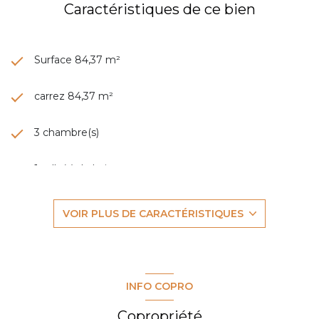
Caractéristiques de ce bien
Surface 84,37 m²
carrez 84,37 m²
3 chambre(s)
1 salle(s) de bain
construit en 1986
VOIR PLUS DE CARACTÉRISTIQUES
Chauffage individuel : autre (electrique)
1 garage(s)
INFO COPRO
1 parking(s)
Copropriété