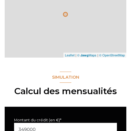
Leaflet
|
©
Maps
|
© OpenStreetMap
Jawg
SIMULATION
Calcul des mensualités
Montant du crédit (en €)*