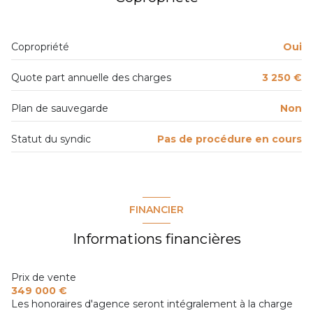
exposition Sud
Copropriété
Oui
2 niveau(x)
Quote part annuelle des charges
3 250 €
7ème étage
Plan de sauvegarde
Non
7 étage(s)
Statut du syndic
Pas de procédure en cours
ascenseur
cave
FINANCIER
Informations financières
terrasse
Prix de vente
349 000 €
Les honoraires d'agence seront intégralement à la charge