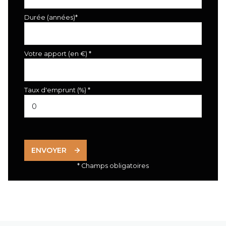
Durée (années)*
Votre apport (en €) *
Taux d'emprunt (%) *
ENVOYER
* Champs obligatoires