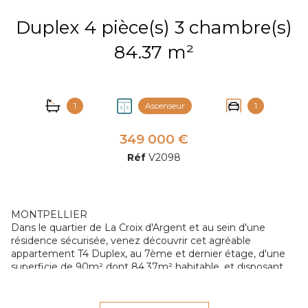
Duplex 4 pièce(s) 3 chambre(s)
84.37 m²
1
Ascenseur
1
349 000 €
Réf
V2098
MONTPELLIER
Dans le quartier de La Croix d'Argent et au sein d'une
résidence sécurisée, venez découvrir cet agréable
appartement T4 Duplex, au 7ème et dernier étage, d'une
superficie de 90m² dont 84,37m² habitable, et disposant
d'une maginfique terrasse surplombant la ville.
Vous trouverez, au 1er niveau :
- Une entrée avec rangement ainsi qu'un W.C.