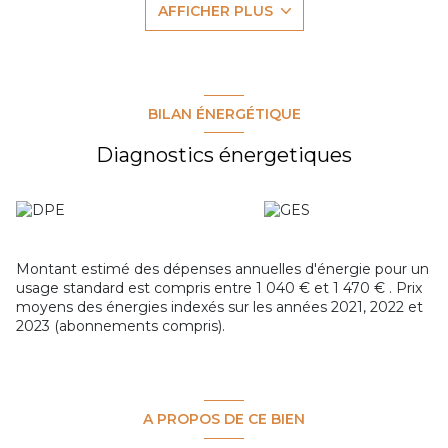
AFFICHER PLUS
- Une belle pièce de vie lumineuse, avec un accès direct à
la terrasse panomarique de 53,85m²
- Une cuisine séparée
AU deuxième niveau :
- 3 chambres avec placards
- Une salle de bains
BILAN ÉNERGÉTIQUE
- Un W.C. indépendant
Enfin, 1 garage de plus de 20 m² en sous-sol, 1 place de
Diagnostics énergetiques
parking extérieur ainsi qu'un cellier de 4m² viennent
compléter ce bien.
Pour plus de renseignements, contactez Geoffrey
MANDLER au 06.50 puis 75.19.51
Les informations sur les risques auxquels ce bien est
exposé sont disponibles sur le site Géorisques
Montant estimé des dépenses annuelles d'énergie pour un
https://www.georisques.gouv.fr
usage standard est compris entre 1 040 € et 1 470 € . Prix
moyens des énergies indexés sur les années 2021, 2022 et
2023 (abonnements compris).
A PROPOS DE CE BIEN